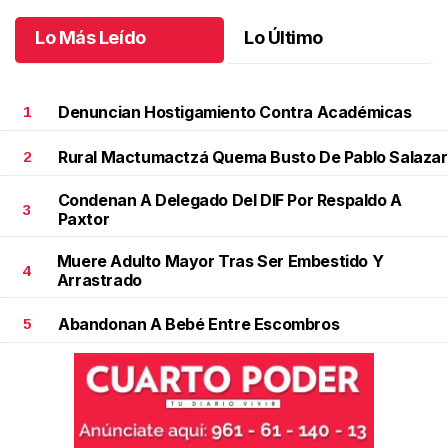
Lo Más Leído
Lo Último
Denuncian Hostigamiento Contra Académicas
1
Rural Mactumactzá Quema Busto De Pablo Salazar
2
Condenan A Delegado Del DIF Por Respaldo A
3
Paxtor
Muere Adulto Mayor Tras Ser Embestido Y
4
Arrastrado
Abandonan A Bebé Entre Escombros
5