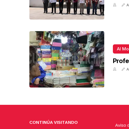
A
Al M
Profe
A
CONTINÚA VISITANDO
Aviso 