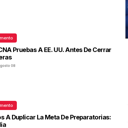
omento
CNA Pruebas A EE. UU. Antes De Cerrar
eras
gosto 08
omento
Entrevista con Heriberto Ortiz; en el estudio Gricelda
S
 A Duplicar La Meta De Preparatorias:
Mercado y Mauricio Lozada
.
Entrevista con Heriberto
O
ia
Ortiz; en el estudio Gricelda Mercado y Mauricio