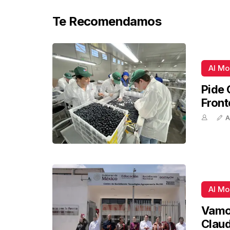
Te Recomendamos
Al M
Pide 
Front
A
Al M
Vamos
Claud