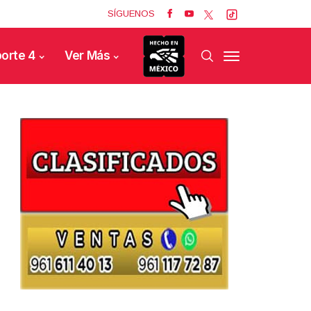
SÍGUENOS
orte 4
Ver Más