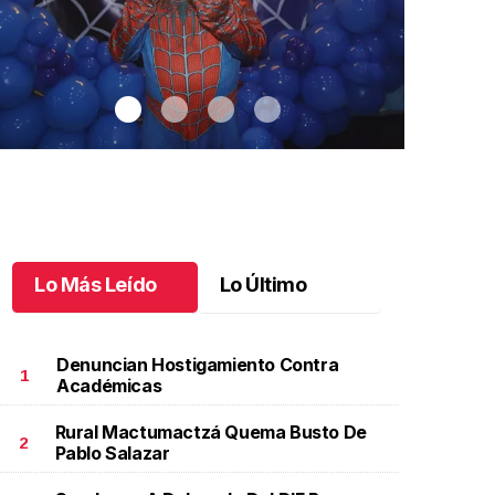
Lo Más Leído
Lo Último
Denuncian Hostigamiento Contra
1
Académicas
Rural Mactumactzá Quema Busto De
antiago cumplió 3 años
.
Santiago cumplió 3 años
Un día espec
2
Pablo Salazar
Aniela Mar
ctubre 03 l
Octubre 02 