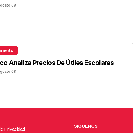
Lozada
gosto 08
Octubre 03 l 7 Visitas
omento
co Analiza Precios De Útiles Escolares
gosto 08
SÍGUENOS
de Privacidad