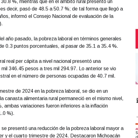
a 30.8 %, mientras que en el ámbito rural presentó un
s decir, pasó de 48.5 a 50.7 %; de tal forma que llegó a
años, informó el Consejo Nacional de evaluación de la
).
el año pasado, la pobreza laboral en términos generales
de 0.3 puntos porcentuales, al pasar de 35.1 a 35.4 %.
al real per cápita a nivel nacional presentó una
 mil 346.45 pesos a tres mil 294.97. Lo anterior se vio
tral en el número de personas ocupadas de 40.7 mil.
imestre de 2024 en la pobreza laboral, se dio en un
la canasta alimentaria rural permaneció en el mismo nivel,
ambas variaciones fueron inferiores a la inflación
1.0 %).
 se presentó una reducción de la pobreza laboral mayor a
cer y el cuarto trimestre de 2024. Destacaron Michoacán