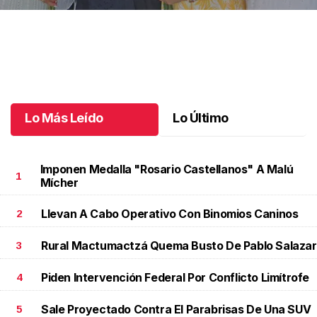
Una emotiva jubilación en educación especial
.
Una emotiva
jubilación en educación especial
Octubre 04 l
Lo Más Leído
Lo Último
Imponen Medalla "Rosario Castellanos" A Malú
1
Mícher
Llevan A Cabo Operativo Con Binomios Caninos
2
Rural Mactumactzá Quema Busto De Pablo Salazar
3
Piden Intervención Federal Por Conflicto Limítrofe
4
Sale Proyectado Contra El Parabrisas De Una SUV
5