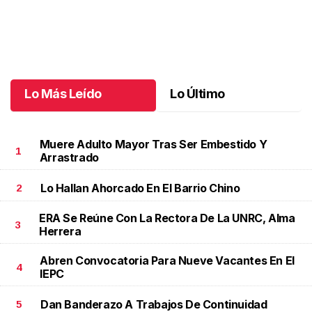
Una emotiva jubilación en educación especial
.
Una emotiva
jubilación en educación especial
Octubre 04 l
Lo Más Leído
Lo Último
Muere Adulto Mayor Tras Ser Embestido Y
1
Arrastrado
Lo Hallan Ahorcado En El Barrio Chino
2
ERA Se Reúne Con La Rectora De La UNRC, Alma
3
Herrera
Abren Convocatoria Para Nueve Vacantes En El
4
IEPC
Dan Banderazo A Trabajos De Continuidad
5