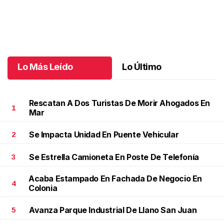
Una emotiva jubilación en educación especial
.
Una emotiva
jubilación en educación especial
Octubre 04 l
Lo Más Leído
Lo Último
Rescatan A Dos Turistas De Morir Ahogados En
1
Mar
Se Impacta Unidad En Puente Vehicular
2
Se Estrella Camioneta En Poste De Telefonía
3
Acaba Estampado En Fachada De Negocio En
4
Colonia
Avanza Parque Industrial De Llano San Juan
5