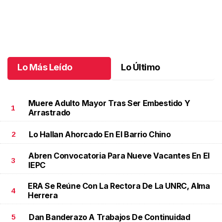
Una emotiva jubilación en educación especial
.
Una emotiva
jubilación en educación especial
Octubre 04 l
Lo Más Leído
Lo Último
Muere Adulto Mayor Tras Ser Embestido Y
1
Arrastrado
Lo Hallan Ahorcado En El Barrio Chino
2
Abren Convocatoria Para Nueve Vacantes En El
3
IEPC
ERA Se Reúne Con La Rectora De La UNRC, Alma
4
Herrera
Dan Banderazo A Trabajos De Continuidad
5