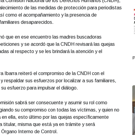
e la Comisión Nacional de los Derechos Humanos (CNDH),
rtalecimiento de las medidas de protección para periodistas
sí como el acompañamiento y la presencia de
familiares desaparecidos.
rmó que en ese encuentro las madres buscadoras
eticiones y se acordó que la CNDH revisará las quejas
as al respecto y se les brindará la atención y el
Portada Octubre 01
P
dra Ibarra reiteró el compromiso de la CNDH con el
 respaldar sus esfuerzos por localizar a sus familiares,
su esfuerzo para impulsar el diálogo.
omisión sabrá ser consecuente y asumir su rol como
giando su compromiso con todas las víctimas, y quien no
 en ella, esto último por las quejas específicamente
 titular, misma que está ya en trámite y será
Órgano Interno de Control.