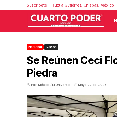
Suscríbete
Tuxtla Gutiérrez, Chiapas, México
N
Nacional
Nación
Se Reúnen Ceci Fl
Piedra
Por: México / El Universal
Mayo 22 del 2025