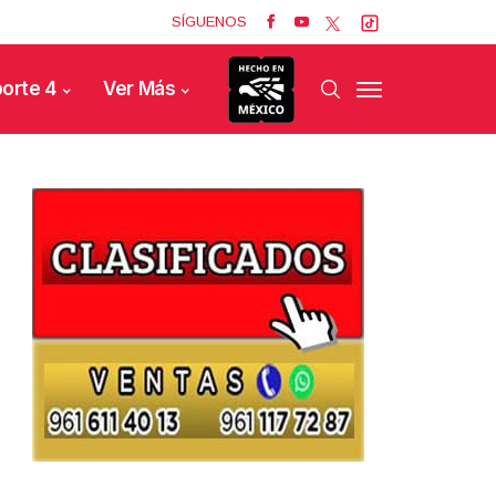
SÍGUENOS
orte 4
Ver Más