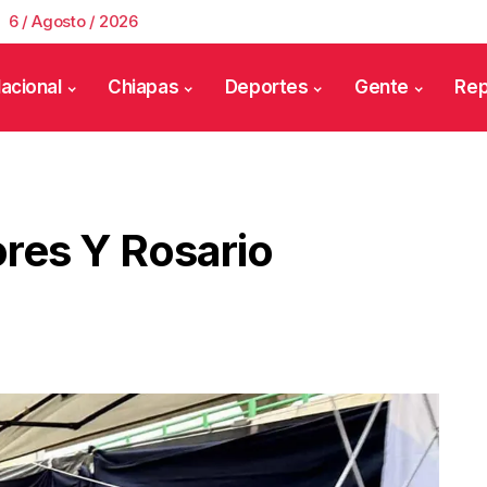
6 / Agosto / 2026
acional
Chiapas
Deportes
Gente
Rep
ores Y Rosario