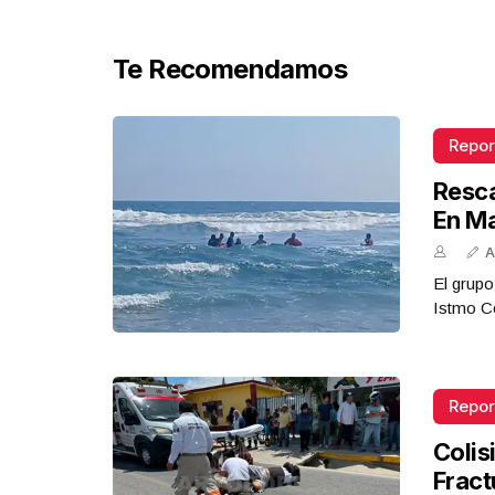
Te Recomendamos
Repor
Resca
En M
A
El grupo
Istmo Co
Repor
Colis
Fract