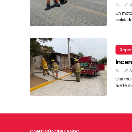
A
Un motoc
vialidad
Repor
Incen
A
Una muje
fuerte m
CONTINÚA VISITANDO