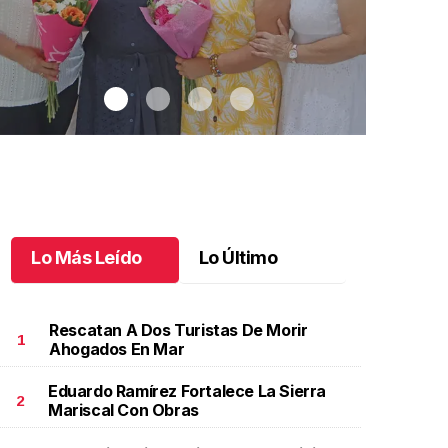
Lo Más Leído
Lo Último
Rescatan A Dos Turistas De Morir
1
Ahogados En Mar
Eduardo Ramírez Fortalece La Sierra
na emotiva jubilación en educación especial
.
Una
Santiago cu
2
Mariscal Con Obras
motiva jubilación en educación especial
Octubre 03 
ctubre 04 l