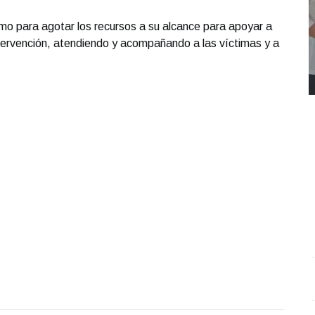
smo para agotar los recursos a su alcance para apoyar a
ntervención, atendiendo y acompañando a las víctimas y a
REPORTE4 | 03 10 2025 con Rodolfo Flores
.
U
REPORTE4 | 03 10 2025 con Rodolfo Flores
e
Octubre 03 l 10 Visitas
O