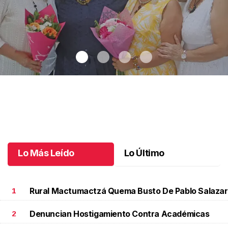
Una emotiva jubilación en educación especial
.
Una emotiva
jubilación en educación especial
Octubre 04 l
Lo Más Leído
Lo Último
Rural Mactumactzá Quema Busto De Pablo Salazar
1
Denuncian Hostigamiento Contra Académicas
2