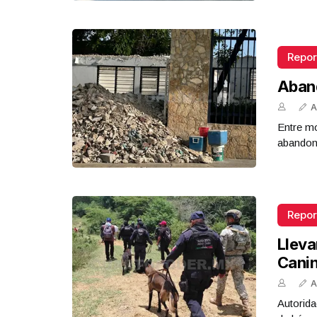
Repor
Aban
A
Entre mo
abandona
Repor
Lleva
Cani
A
Autorida