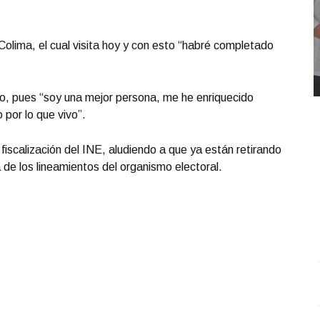
Colima, el cual visita hoy y con esto “habré completado
sto, pues “soy una mejor persona, me he enriquecido
por lo que vivo”.
 fiscalización del INE, aludiendo a que ya están retirando
 de los lineamientos del organismo electoral.
REPORTE4 | 03 10 2025 con Rodolfo Flores
.
U
REPORTE4 | 03 10 2025 con Rodolfo Flores
e
Octubre 03 l 11 Visitas
O