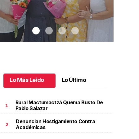
Lo Más Leído
Lo Último
Rural Mactumactzá Quema Busto De
1
Pablo Salazar
Denuncian Hostigamiento Contra
na emotiva jubilación en educación especial
.
Una
Santiago cu
2
Académicas
motiva jubilación en educación especial
Octubre 03 
ctubre 04 l