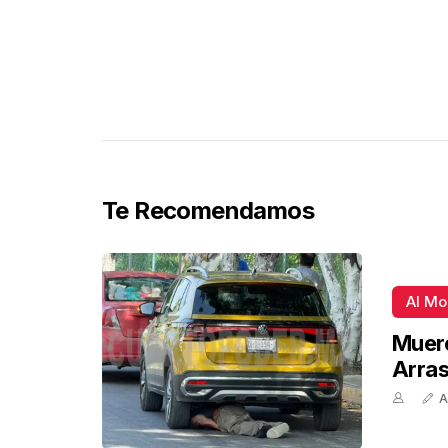
Te Recomendamos
Al M
Muere
Arra
A