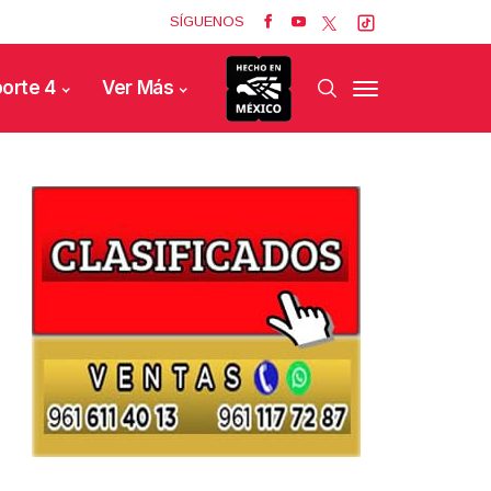
SÍGUENOS
orte 4
Ver Más