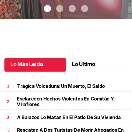
Celebrando a Cristina
.
Celebrando a Cristina
Octubre 14 l
Lo Más Leído
Lo Último
Trágica Volcadura: Un Muerto, El Saldo
1
Esclarecen Hechos Violentos En Comitán Y
2
Villaflores
A Balazos Lo Matan En El Patio De Su Vivienda
3
Rescatan A Dos Turistas De Morir Ahogados En