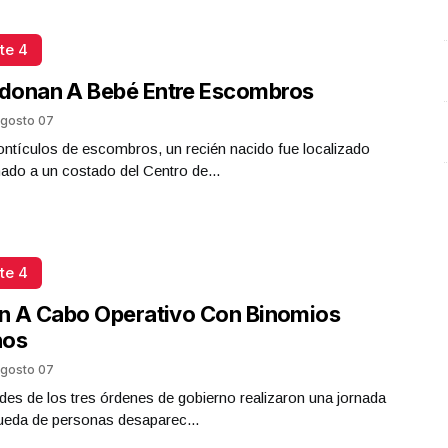
Presidenta Claudia Sheinbaum
Octubre 06 l 21 Visitas
te 4
donan A Bebé Entre Escombros
gosto 07
ntículos de escombros, un recién nacido fue localizado
do a un costado del Centro de...
te 4
n A Cabo Operativo Con Binomios
nos
gosto 07
des de los tres órdenes de gobierno realizaron una jornada
ueda de personas desaparec...