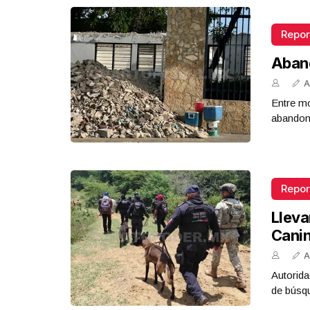
Repor
Aban
A
Entre mo
abandona
Repor
Lleva
Cani
A
Autorida
de búsq