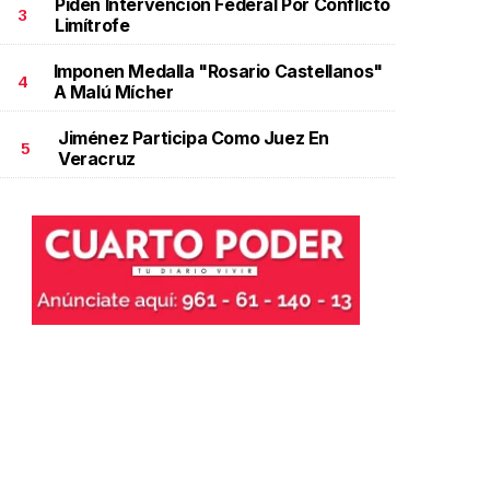
Piden Intervención Federal Por Conflicto
3
Limítrofe
Imponen Medalla "Rosario Castellanos"
4
A Malú Mícher
Jiménez Participa Como Juez En
5
Veracruz