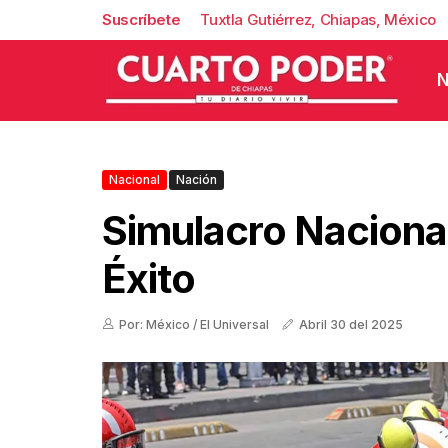
Suscríbete
Tuxtla Gutiérrez, Chiapas, México
N
Nacional
Nación
Simulacro Naciona
Éxito
Por: México / El Universal
Abril 30 del 2025