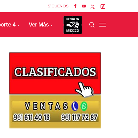
SÍGUENOS
orte 4
Ver Más