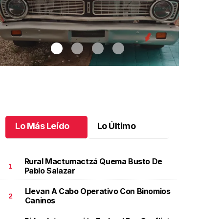
Lo Más Leído
Lo Último
Rural Mactumactzá Quema Busto De
1
Pablo Salazar
Llevan A Cabo Operativo Con Binomios
utos clásicos invaden Tuxtla Gutiérrez
.
Autos
Bautizo y pr
2
Caninos
lásicos invaden Tuxtla Gutiérrez
de Patricio
ctubre 07 l
Octubre 07 