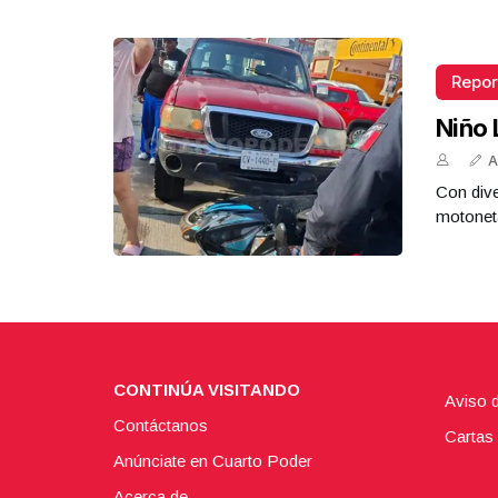
Repor
Niño 
A
Con dive
motoneta
CONTINÚA VISITANDO
Aviso 
Contáctanos
Cartas 
Anúnciate en Cuarto Poder
Acerca de