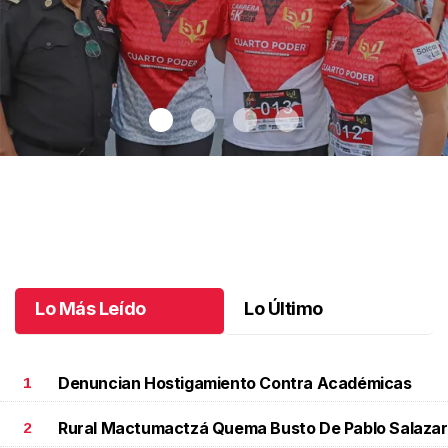
Cada paso cuenta una historia - La celebración que hizo correr a
Tuxtla: 5K Medio Siglo de Ser tu Diario Vivir
.
Cada paso cuenta
una historia - La celebración que hizo correr a Tuxtla: 5K
Medio Siglo de Ser tu Diario Vivir
Lo Más Leído
Lo Último
Julio 07 l
Denuncian Hostigamiento Contra Académicas
1
Rural Mactumactzá Quema Busto De Pablo Salazar
2