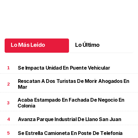
Un día especial para Aniela María
.
Un día especial para Aniela
María
Octubre 02 l
Lo Más Leído
Lo Último
Se Impacta Unidad En Puente Vehicular
1
Rescatan A Dos Turistas De Morir Ahogados En
2
Mar
Acaba Estampado En Fachada De Negocio En
3
Colonia
Avanza Parque Industrial De Llano San Juan
4
Se Estrella Camioneta En Poste De Telefonía
5