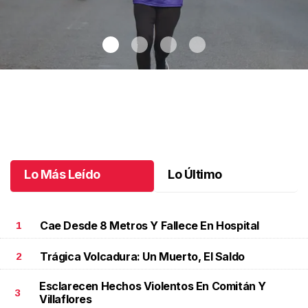
Celebran 3.ª Carrera Lucha Contra el Cáncer de Mama
.
Celebran
3.ª Carrera Lucha Contra el Cáncer de Mama
Octubre 06 l
Lo Más Leído
Lo Último
Cae Desde 8 Metros Y Fallece En Hospital
1
Trágica Volcadura: Un Muerto, El Saldo
2
Esclarecen Hechos Violentos En Comitán Y
3
Villaflores