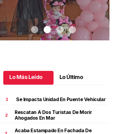
Lo Más Leído
Lo Último
Se Impacta Unidad En Puente Vehicular
1
Rescatan A Dos Turistas De Morir
2
Ahogados En Mar
n día especial para Aniela María
.
Un día especial para
#Noticiero T
niela María
#Noticiero
Acaba Estampado En Fachada De
ctubre 02 l
Octubre 02 l
3