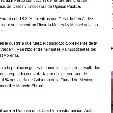
heinbaum Pardo con 32.3 % de las preferencias, de
isis de Datos y Encuestas de Opinión Pública.
 Ebrard con 18.8 %, mientras que Gerardo Fernández
o lugar se encuentran Ricardo Monreal y Manuel Velasco
e.
n le gustaría que fuera el candidato a presidente de la
Portada Octubre 03
P
Verde?”, y se hizo entre militantes y simpatizantes del
 (Morena).
a a la población general, dando los siguientes resultados:
os respondió que votaría por el ex secretario de
4 % por la jefa de Gobierno de la Ciudad de México,
canciller Marcelo Ebrard.
al para la Defensa de la Cuarta Transformación, Adán