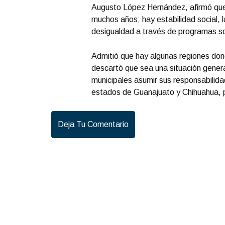
Augusto López Hernández, afirmó que
muchos años; hay estabilidad social, 
desigualdad a través de programas so
Admitió que hay algunas regiones don
descartó que sea una situación general
municipales asumir sus responsabilida
estados de Guanajuato y Chihuahua, 
Deja Tu Comentario
Entrevista con Ciro Castillo; en el estudio Carl
Robledo - Cirujano Plástico
.
Entrevista con C
Castillo; en el estudio Carlos Robledo - Cir