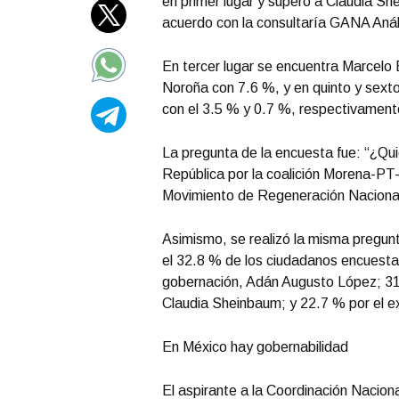
en primer lugar y superó a Claudia S
acuerdo con la consultaría GANA Anál
En tercer lugar se encuentra Marcelo
Noroña con 7.6 %, y en quinto y sext
con el 3.5 % y 0.7 %, respectivament
La pregunta de la encuesta fue: “¿Quié
Portada Septiembre 30
República por la coalición Morena-PT-
Movimiento de Regeneración Nacional
Asimismo, se realizó la misma pregunt
el 32.8 % de los ciudadanos encuestad
gobernación, Adán Augusto López; 31.
Claudia Sheinbaum; y 22.7 % por el ex
En México hay gobernabilidad
El aspirante a la Coordinación Nacion