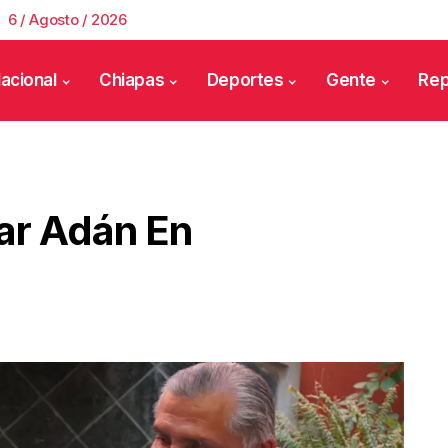
6 / Agosto / 2026
acional
Chiapas
Deportes
Gente
Rep
ar Adán En