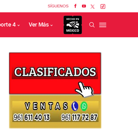
SÍGUENOS
orte 4
Ver Más