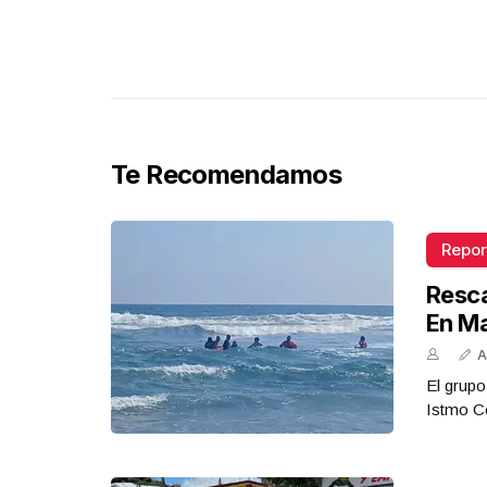
Plástico
Octubre 02 l 5 Visitas
Te Recomendamos
Repor
Resca
En M
A
El grupo
Istmo Co