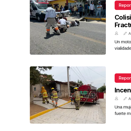
Repor
Colis
Fract
A
Un motoc
vialidad
Repor
Incen
A
Una muje
fuerte m