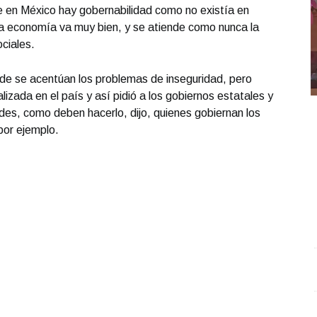
 en México hay gobernabilidad como no existía en
la economía va muy bien, y se atiende como nunca la
ciales.
de se acentúan los problemas de inseguridad, pero
izada en el país y así pidió a los gobiernos estatales y
des, como deben hacerlo, dijo, quienes gobiernan los
por ejemplo.
os
Santiago cumplió 3 años
.
Santiago cumplió 3 años
U
iro
A
Octubre 03 l
ujano
O