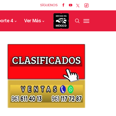
SÍGUENOS
orte 4
Ver Más