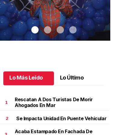
Lo Más Leído
Lo Último
Rescatan A Dos Turistas De Morir
1
Ahogados En Mar
Se Impacta Unidad En Puente Vehicular
2
antiago cumplió 3 años
.
Santiago cumplió 3 años
Un día espec
Aniela Mar
ctubre 03 l
Acaba Estampado En Fachada De
Octubre 02 
3