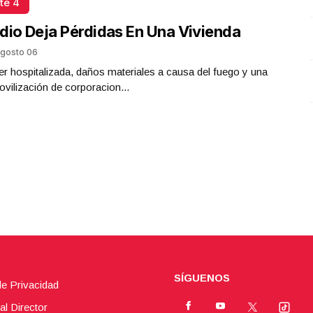
te 4
Plástico
Octubre 02 l 5 Visitas
dio Deja Pérdidas En Una Vivienda
gosto 06
r hospitalizada, daños materiales a causa del fuego y una
ovilización de corporacion...
SÍGUENOS
de Privacidad
al Director