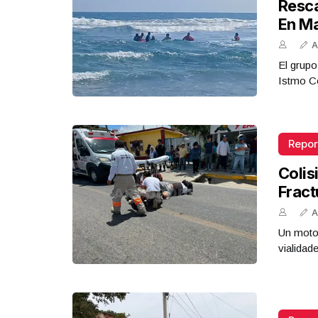
Resca
En M
A
El grupo
Istmo Co
Repor
Colis
Fract
A
Un motoc
vialidad