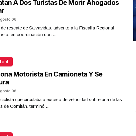
tan A Dos Turistas De Morir Ahogados
ar
gosto 06
 de rescate de Salvavidas, adscrito a la Fiscalía Regional
sta, en coordinación con ...
te 4
iona Motorista En Camioneta Y Se
ura
gosto 06
iclista que circulaba a exceso de velocidad sobre una de las
es de Comitán, terminó ...
Entrevista con Ciro Castillo; en el estudio Carlos
S
Robledo - Cirujano Plástico
.
Entrevista con Ciro
O
Castillo; en el estudio Carlos Robledo - Cirujano