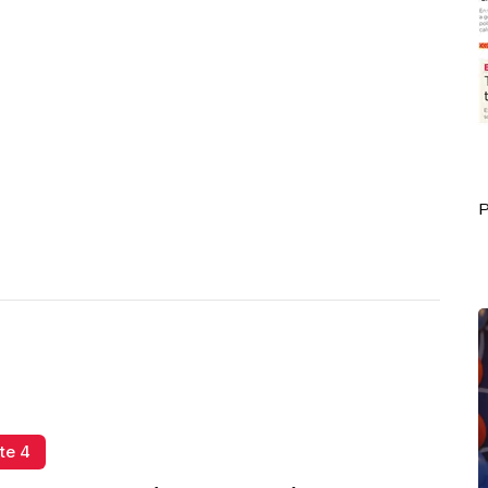
Portada Septiembre 30
P
te 4