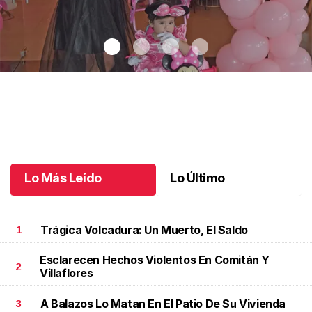
Un día especial para Aniela María
.
Un día especial para Aniela
María
Octubre 02 l
Lo Más Leído
Lo Último
Trágica Volcadura: Un Muerto, El Saldo
1
Esclarecen Hechos Violentos En Comitán Y
2
Villaflores
A Balazos Lo Matan En El Patio De Su Vivienda
3