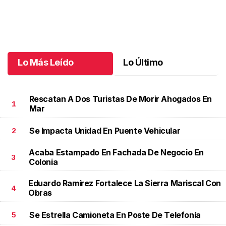
Jaguares FC suma su tercer rugido al hilo
.
Jaguares FC suma su
tercer rugido al hilo
Octubre 06 l
Lo Más Leído
Lo Último
Rescatan A Dos Turistas De Morir Ahogados En
1
Mar
Se Impacta Unidad En Puente Vehicular
2
Acaba Estampado En Fachada De Negocio En
3
Colonia
Eduardo Ramírez Fortalece La Sierra Mariscal Con
4
Obras
Se Estrella Camioneta En Poste De Telefonía
5