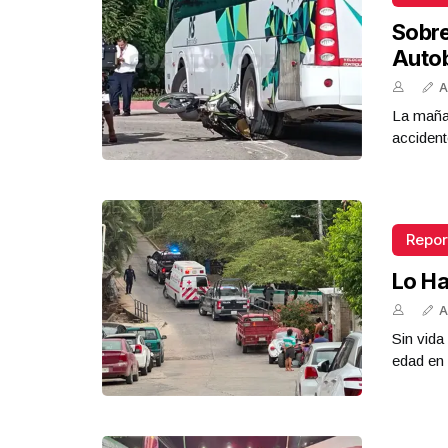
Sobr
Auto
A
La mañan
accident
Repor
Lo Ha
A
Sin vid
edad en 