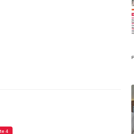
Portada Octubre 02
P
te 4