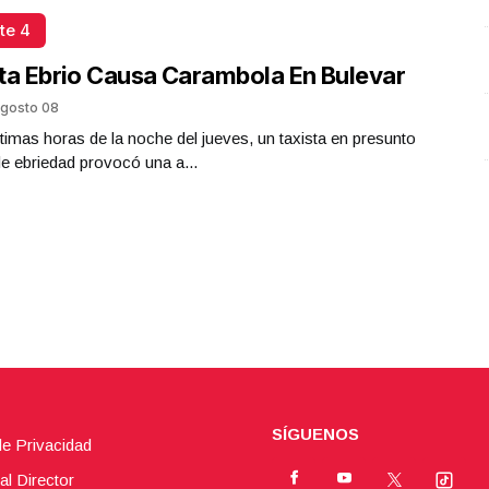
te 4
ta Ebrio Causa Carambola En Bulevar
gosto 08
ltimas horas de la noche del jueves, un taxista en presunto
e ebriedad provocó una a...
SÍGUENOS
de Privacidad
al Director