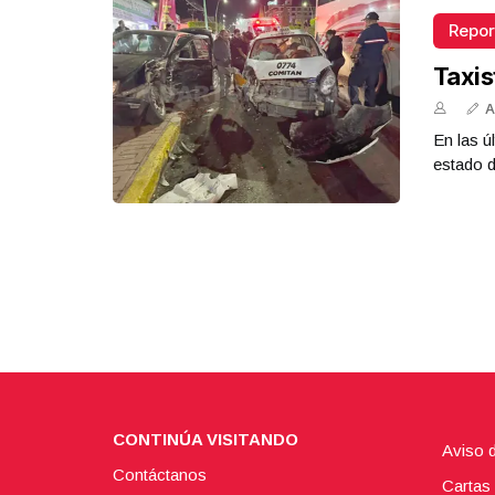
Repor
Taxis
A
En las ú
estado d
CONTINÚA VISITANDO
Aviso 
Contáctanos
Cartas 