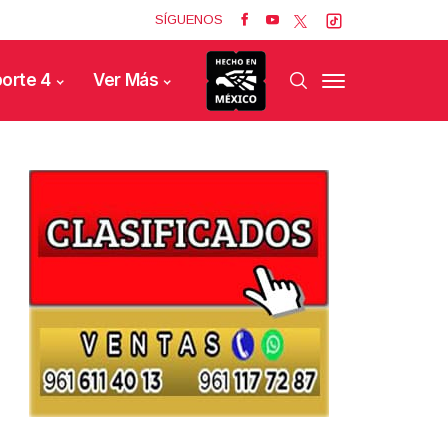
SÍGUENOS
orte 4
Ver Más