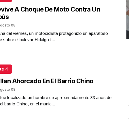
evive A Choque De Moto Contra Un
bús
gosto 08
a del viernes, un motociclista protagonizó un aparatoso
e sobre el bulevar Hidalgo f...
te 4
llan Ahorcado En El Barrio Chino
gosto 08
a fue localizado un hombre de aproximadamente 33 años de
el barrio Chino, en el munic...
REPORTE4 | 03 10 2025 con Rodolfo Flores
.
U
REPORTE4 | 03 10 2025 con Rodolfo Flores
e
Octubre 03 l 10 Visitas
O