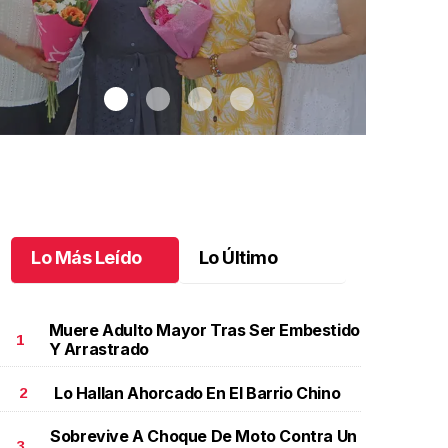
Lo Más Leído
Lo Último
Muere Adulto Mayor Tras Ser Embestido
1
Y Arrastrado
Lo Hallan Ahorcado En El Barrio Chino
2
na emotiva jubilación en educación especial
.
Una
Santiago cu
motiva jubilación en educación especial
Octubre 03 
Sobrevive A Choque De Moto Contra Un
ctubre 04 l
3