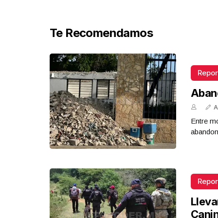
Te Recomendamos
Repor
Aban
A
Entre mo
abandona
Repor
Lleva
Cani