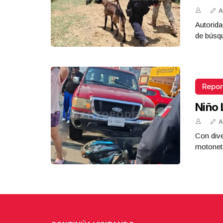
A
Autorida
de búsq
Repor
Niño 
A
Con dive
motoneta