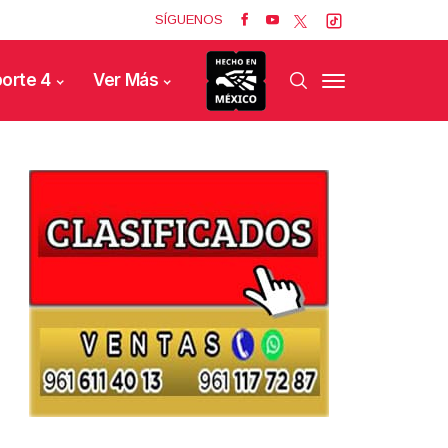
SÍGUENOS
orte 4
Ver Más