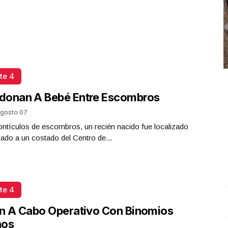
te 4
donan A Bebé Entre Escombros
gosto 07
ntículos de escombros, un recién nacido fue localizado
do a un costado del Centro de...
te 4
Conferencia de prensa matutina. Martes 07 de Octubre
A
n A Cabo Operativo Con Binomios
2025 | Presidenta Claudia Sheinbaum
.
Conferencia de
c
nos
prensa matutina. Martes 07 de Octubre 2025 |
O