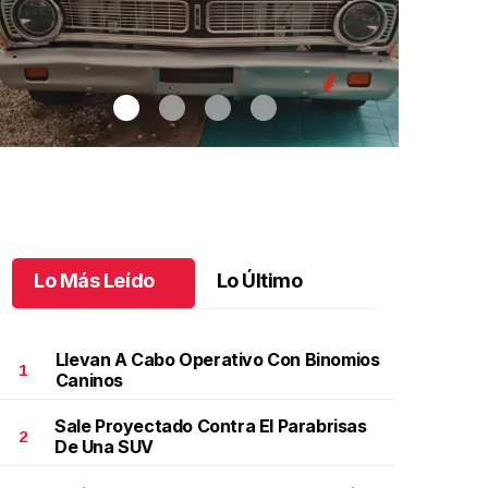
Lo Más Leído
Lo Último
Llevan A Cabo Operativo Con Binomios
1
Caninos
Sale Proyectado Contra El Parabrisas
utos clásicos invaden Tuxtla Gutiérrez
.
Autos
Bautizo y pr
2
De Una SUV
lásicos invaden Tuxtla Gutiérrez
de Patricio
ctubre 07 l
Octubre 07 