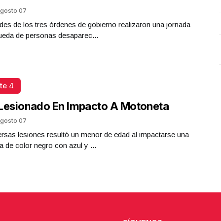
Presidenta Claudia Sheinbaum
gosto 07
Octubre 07 l 19 Visitas
des de los tres órdenes de gobierno realizaron una jornada
ueda de personas desaparec...
te 4
Lesionado En Impacto A Motoneta
gosto 07
rsas lesiones resultó un menor de edad al impactarse una
 de color negro con azul y ...