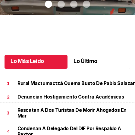
Autos clásicos invaden Tuxtla Gutiérrez
.
Autos clásicos invaden
Tuxtla Gutiérrez
Octubre 07 l
Lo Más Leído
Lo Último
Rural Mactumactzá Quema Busto De Pablo Salazar
1
Denuncian Hostigamiento Contra Académicas
2
Rescatan A Dos Turistas De Morir Ahogados En
3
Mar
Condenan A Delegado Del DIF Por Respaldo A
4
Paxtor