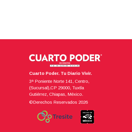
Cuarto Poder. Tu Diario Vivir.
3ª Poniente Norte 141, Centro,
(Sucursal),CP 29000, Tuxtla
Gutiérrez, Chiapas, México.
©Derechos Reservados
2026