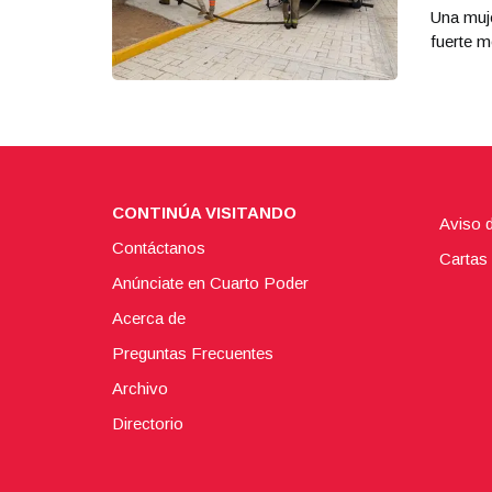
Una muje
fuerte m
CONTINÚA VISITANDO
Aviso 
Contáctanos
Cartas 
Anúnciate en Cuarto Poder
Acerca de
Preguntas Frecuentes
Archivo
Directorio