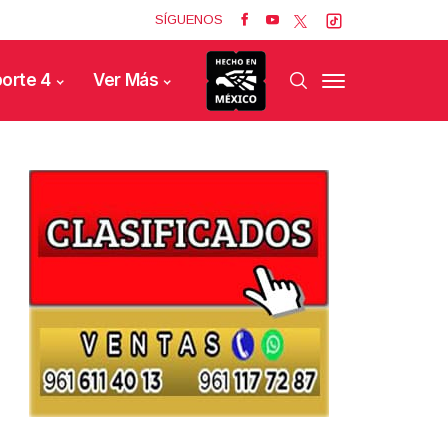
SÍGUENOS
orte 4
Ver Más