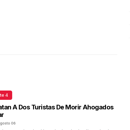
Plástico
Octubre 02 l 5 Visitas
te 4
tan A Dos Turistas De Morir Ahogados
ar
gosto 06