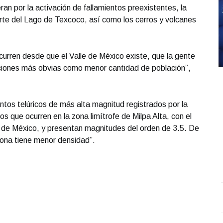
n por la activación de fallamientos preexistentes, la
arte del Lago de Texcoco, así como los cerros y volcanes
urren desde que el Valle de México existe, que la gente
iciones más obvias como menor cantidad de población”,
ntos telúricos de más alta magnitud registrados por la
s que ocurren en la zona limítrofe de Milpa Alta, con el
o de México, y presentan magnitudes del orden de 3.5. De
zona tiene menor densidad”.
Entrevista con Ciro Castillo; en el estudio Carlos
S
Robledo - Cirujano Plástico
.
Entrevista con Ciro
O
Castillo; en el estudio Carlos Robledo - Cirujano