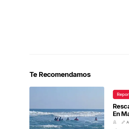
Te Recomendamos
Repor
Resca
En M
A