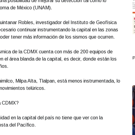
na posibilidad de mejorar su detección tal como lo
ónoma de México (UNAM).
uintanar Robles, investigador del Instituto de Geofísica
esario continuar instrumentando la capital en las zonas
oder tener más información de los sismos que ocurren.
ísmica de la CDMX cuenta con más de 200 equipos de
Portada Septiembre 30
P
 el área blanda de la capital, es decir, donde están los
ños.
imilco, Milpa Alta, Tlalpan, está menos instrumentada, lo
movimientos telúricos.
 la CDMX?
dad en la capital del país no tiene que ver con la
osta del Pacífico.