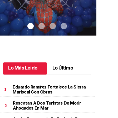
Lo Más Leído
Lo Último
Eduardo Ramírez Fortalece La Sierra
1
Mariscal Con Obras
Rescatan A Dos Turistas De Morir
antiago cumplió 3 años
.
Santiago cumplió 3 años
Un día espec
2
Ahogados En Mar
Aniela Mar
ctubre 03 l
Octubre 02 