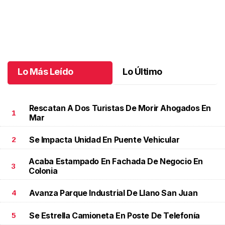
Santiago cumplió 3 años
.
Santiago cumplió 3 años
Octubre 03 l
Lo Más Leído
Lo Último
Rescatan A Dos Turistas De Morir Ahogados En
1
Mar
Se Impacta Unidad En Puente Vehicular
2
Acaba Estampado En Fachada De Negocio En
3
Colonia
Avanza Parque Industrial De Llano San Juan
4
Se Estrella Camioneta En Poste De Telefonía
5