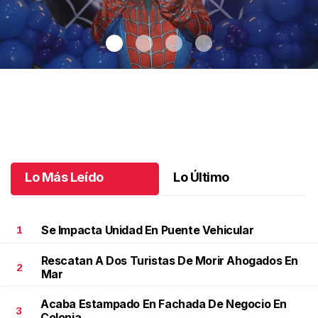
Santiago cumplió 3 años
.
Santiago cumplió 3 años
Octubre 03 l
Lo Más Leído
Lo Último
Se Impacta Unidad En Puente Vehicular
1
Rescatan A Dos Turistas De Morir Ahogados En
2
Mar
Acaba Estampado En Fachada De Negocio En
3
Colonia