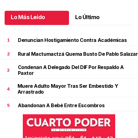
Octubre 04 l
Lo Más Leído
Lo Último
Denuncian Hostigamiento Contra Académicas
1
Rural Mactumactzá Quema Busto De Pablo Salazar
2
Condenan A Delegado Del DIF Por Respaldo A
3
Paxtor
Muere Adulto Mayor Tras Ser Embestido Y
4
Arrastrado
Abandonan A Bebé Entre Escombros
5