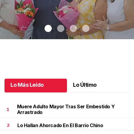
Una emotiva jubilación en educación especial
.
Una emotiva
jubilación en educación especial
Octubre 04 l
Lo Más Leído
Lo Último
Muere Adulto Mayor Tras Ser Embestido Y
1
Arrastrado
Lo Hallan Ahorcado En El Barrio Chino
2