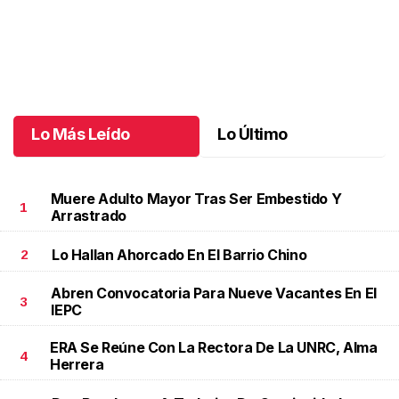
Una emotiva jubilación en educación especial
.
Una emotiva
jubilación en educación especial
Octubre 04 l
Lo Más Leído
Lo Último
Muere Adulto Mayor Tras Ser Embestido Y
1
Arrastrado
Lo Hallan Ahorcado En El Barrio Chino
2
Abren Convocatoria Para Nueve Vacantes En El
3
IEPC
ERA Se Reúne Con La Rectora De La UNRC, Alma
4
Herrera