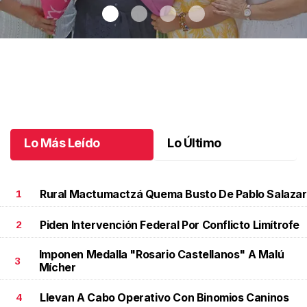
Una emotiva jubilación en educación especial
.
Una emotiva
jubilación en educación especial
Octubre 04 l
Lo Más Leído
Lo Último
Rural Mactumactzá Quema Busto De Pablo Salazar
1
Piden Intervención Federal Por Conflicto Limítrofe
2
Imponen Medalla "Rosario Castellanos" A Malú
3
Mícher
Llevan A Cabo Operativo Con Binomios Caninos
4