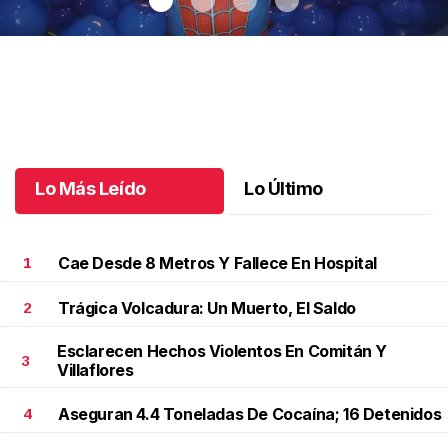
Santiago cumplió 3 años
.
Santiago cumplió 3 años
Octubre 03 l
Lo Más Leído
Lo Último
Cae Desde 8 Metros Y Fallece En Hospital
1
Trágica Volcadura: Un Muerto, El Saldo
2
Esclarecen Hechos Violentos En Comitán Y
3
Villaflores
Aseguran 4.4 Toneladas De Cocaína; 16 Detenidos
4