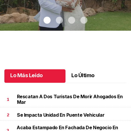
Montse y Salvador unieron sus vidas
.
Montse y Salvador unieron
sus vidas
Octubre 09 l
Lo Más Leído
Lo Último
Rescatan A Dos Turistas De Morir Ahogados En
1
Mar
Se Impacta Unidad En Puente Vehicular
2
Acaba Estampado En Fachada De Negocio En
3