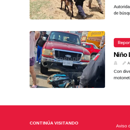
Autorida
de búsq
Repor
Niño 
A
Con dive
motoneta
CONTINÚA VISITANDO
Aviso 