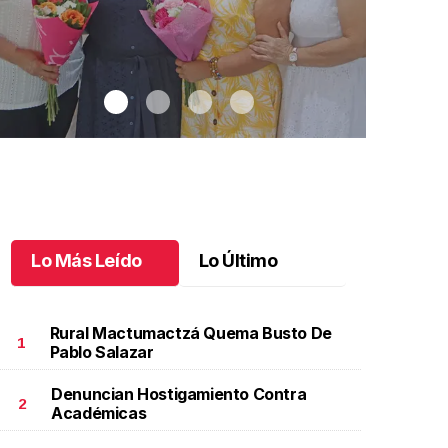
Lo Más Leído
Lo Último
Rural Mactumactzá Quema Busto De
1
Pablo Salazar
Denuncian Hostigamiento Contra
na emotiva jubilación en educación especial
.
Una
Santiago cu
2
Académicas
motiva jubilación en educación especial
Octubre 03 
ctubre 04 l