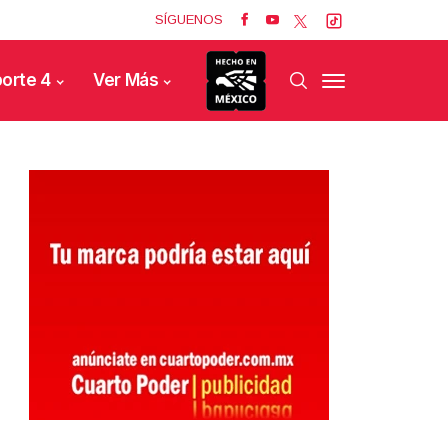
SÍGUENOS
orte 4
Ver Más