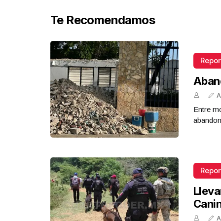
Te Recomendamos
Repor
Aban
A
Entre mo
abandona
Repor
Lleva
Cani
A