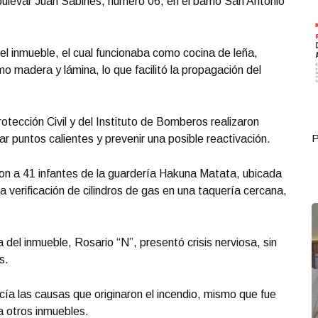
 bulevar Juan Sabines, número 06, en el barrio San Antonio
 del inmueble, el cual funcionaba como cocina de leña,
o madera y lámina, lo que facilitó la propagación del
tección Civil y del Instituto de Bomberos realizaron
Portada Octubre 01
P
ar puntos calientes y prevenir una posible reactivación.
ron a 41 infantes de la guardería Hakuna Matata, ubicada
 la verificación de cilindros de gas en una taquería cercana,
a del inmueble, Rosario “N”, presentó crisis nerviosa, sin
s.
ía las causas que originaron el incendio, mismo que fue
a otros inmuebles.