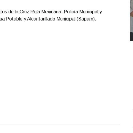
ntos de la Cruz Roja Mexicana, Policía Municipal y
ua Potable y Alcantarillado Municipal (Sapam).
REPORTE4 | 03 10 2025 con Rodolfo Flores
.
U
REPORTE4 | 03 10 2025 con Rodolfo Flores
e
Octubre 03 l 8 Visitas
O