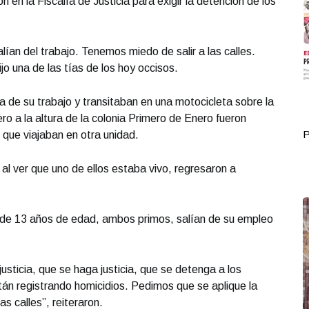
 en la Fiscalía de Justicia para exigir la detención de los
alían del trabajo. Tenemos miedo de salir a las calles.
ijo una de las tías de los hoy occisos.
a de su trabajo y transitaban en una motocicleta sobre la
 a la altura de la colonia Primero de Enero fueron
Portada Octubre 15
P
 que viajaban en otra unidad.
 al ver que uno de ellos estaba vivo, regresaron a
 de 13 años de edad, ambos primos, salían de su empleo
justicia, que se haga justicia, que se detenga a los
án registrando homicidios. Pedimos que se aplique la
as calles”, reiteraron.