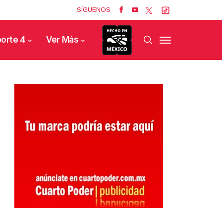
SÍGUENOS
orte 4
Ver Más