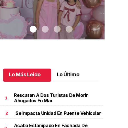
Lo Más Leído
Lo Último
Rescatan A Dos Turistas De Morir
1
Ahogados En Mar
Se Impacta Unidad En Puente Vehicular
2
aki celebró sus 10 años con temática coquette
.
Maki
Un festejo ú
elebró sus 10 años con temática coquette
Octubre 17 
Acaba Estampado En Fachada De
ctubre 18 l