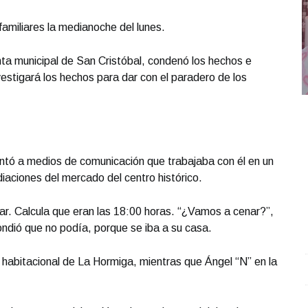
amiliares la medianoche del lunes.
enta municipal de San Cristóbal, condenó los hechos e
nvestigará los hechos para dar con el paradero de los
ontó a medios de comunicación que trabajaba con él en un
iaciones del mercado del centro histórico.
nar. Calcula que eran las 18:00 horas. “¿Vamos a cenar?”,
ondió que no podía, porque se iba a su casa.
 habitacional de La Hormiga, mientras que Ángel “N” en la
REPORTE4 | 17 10 2025 con Rodolfo Flores
.
M
REPORTE4 | 17 10 2025 con Rodolfo Flores
c
Octubre 17 l 9 Visitas
O