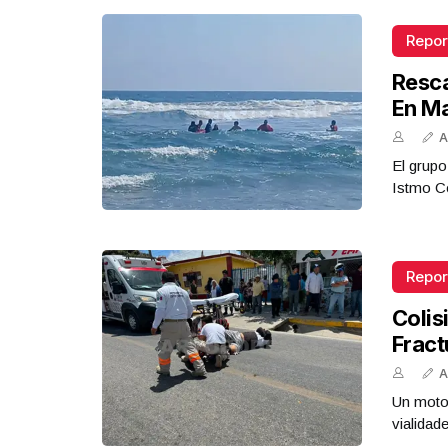
Repor
Resca
En M
A
El grupo
Istmo Co
Repor
Colis
Fract
A
Un motoc
vialidad