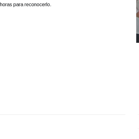
 horas para reconocerlo.
REPORTE4 | 03 10 2025 con Rodolfo Flores
.
U
REPORTE4 | 03 10 2025 con Rodolfo Flores
e
Octubre 03 l 11 Visitas
O