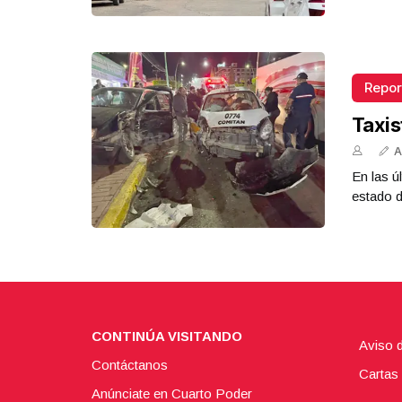
Repor
Taxis
A
En las ú
estado d
CONTINÚA VISITANDO
Aviso 
Contáctanos
Cartas 
Anúnciate en Cuarto Poder