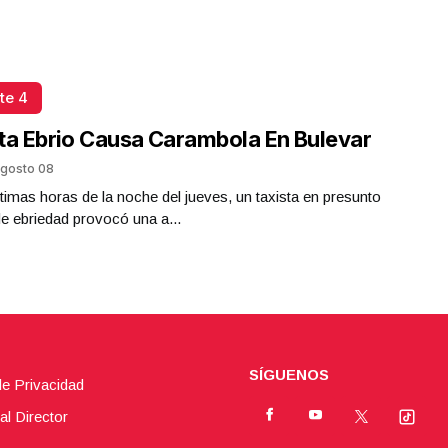
te 4
ta Ebrio Causa Carambola En Bulevar
gosto 08
ltimas horas de la noche del jueves, un taxista en presunto
e ebriedad provocó una a...
SÍGUENOS
de Privacidad
al Director