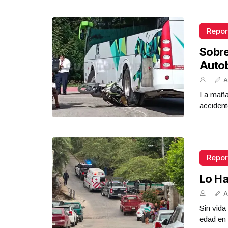
Repor
Sobr
Auto
A
La mañan
accident
Repor
Lo Ha
A
Sin vid
edad en 