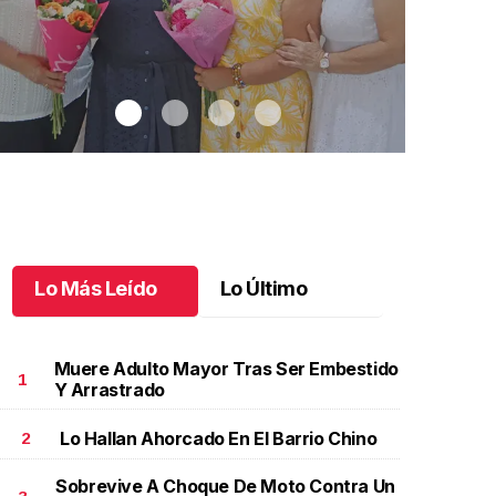
Lo Más Leído
Lo Último
Muere Adulto Mayor Tras Ser Embestido
1
Y Arrastrado
Lo Hallan Ahorcado En El Barrio Chino
2
na emotiva jubilación en educación especial
.
Una
Santiago cu
motiva jubilación en educación especial
Octubre 03 
Sobrevive A Choque De Moto Contra Un
ctubre 04 l