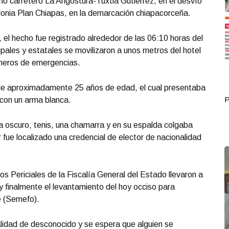
amo carretero La Angostura-Tuxtla Gutiérrez, en el desvío
olonia Plan Chiapas, en la demarcación chiapacorceña.
 el hecho fue registrado alrededor de las 06:10 horas del
pales y estatales se movilizaron a unos metros del hotel
números de emergencias.
 de aproximadamente 25 años de edad, el cual presentaba
Portada Octubre 02
P
 con un arma blanca.
a oscuro, tenis, una chamarra y en su espalda colgaba
 fue localizado una credencial de elector de nacionalidad
ios Periciales de la Fiscalía General del Estado llevaron a
 finalmente el levantamiento del hoy occiso para
e (Semefo).
idad de desconocido y se espera que alguien se