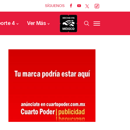
SÍGUENOS
orte 4
Ver Más