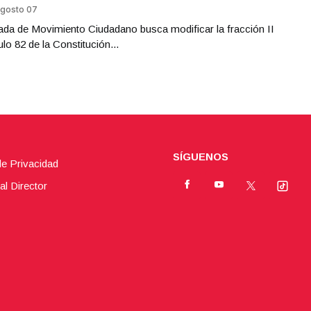
gosto 07
da de Movimiento Ciudadano busca modificar la fracción II
ulo 82 de la Constitución...
SÍGUENOS
de Privacidad
al Director