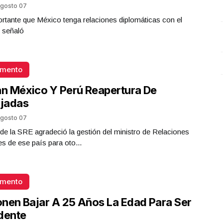
gosto 07
Presidenta Claudia Sheinbaum
rtante que México tenga relaciones diplomáticas con el
Octubre 07 l 15 Visitas
 señaló
omento
an México Y Perú Reapertura De
jadas
gosto 07
ar de la SRE agradeció la gestión del ministro de Relaciones
es de ese país para oto...
omento
nen Bajar A 25 Años La Edad Para Ser
dente