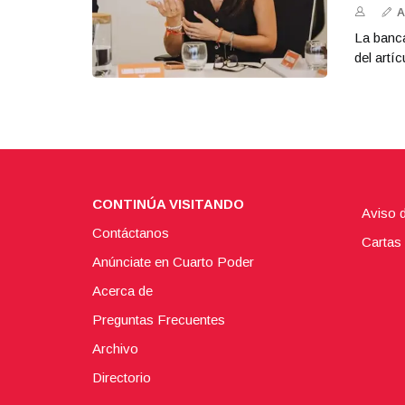
A
La banca
del artíc
CONTINÚA VISITANDO
Aviso 
Contáctanos
Cartas 
Anúnciate en Cuarto Poder
Acerca de
Preguntas Frecuentes
Archivo
Directorio