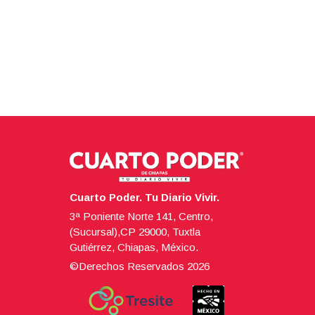
Cuarto Poder. Tu Diario Vivir.
3ª Poniente Norte 141, Centro,
(Sucursal),CP 29000, Tuxtla
Gutiérrez, Chiapas, México.
©Derechos Reservados
2026