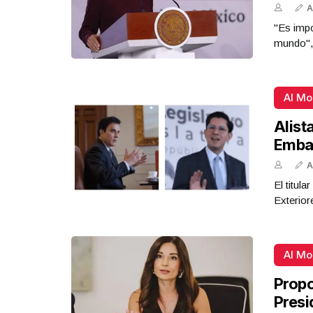
A
"Es impo
mundo",
Al M
Alist
Emba
A
El titul
Exterior
Al M
Propo
Presi