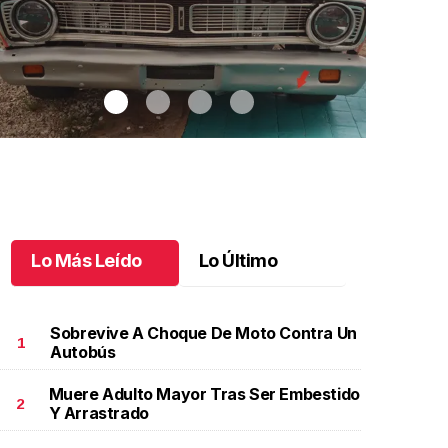
Lo Más Leído
Lo Último
Sobrevive A Choque De Moto Contra Un
1
Autobús
Muere Adulto Mayor Tras Ser Embestido
utos clásicos invaden Tuxtla Gutiérrez
.
Autos
Bautizo y pr
2
Y Arrastrado
lásicos invaden Tuxtla Gutiérrez
de Patricio
ctubre 07 l
Octubre 07 