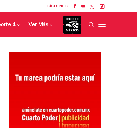
SÍGUENOS
orte 4
Ver Más