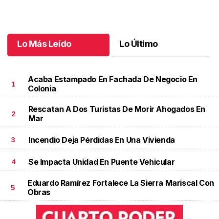
jubilación en educación especial
Octubre 04 l
Lo Más Leído
Lo Último
Acaba Estampado En Fachada De Negocio En
1
Colonia
Rescatan A Dos Turistas De Morir Ahogados En
2
Mar
Incendio Deja Pérdidas En Una Vivienda
3
Se Impacta Unidad En Puente Vehicular
4
Eduardo Ramírez Fortalece La Sierra Mariscal Con
5
Obras