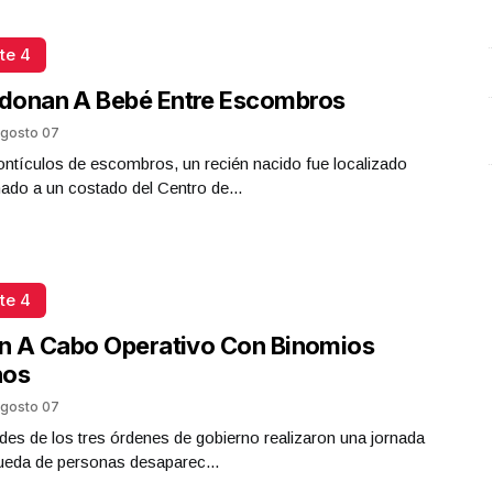
Plástico
Octubre 02 l 5 Visitas
te 4
donan A Bebé Entre Escombros
gosto 07
ntículos de escombros, un recién nacido fue localizado
do a un costado del Centro de...
te 4
n A Cabo Operativo Con Binomios
nos
gosto 07
des de los tres órdenes de gobierno realizaron una jornada
ueda de personas desaparec...