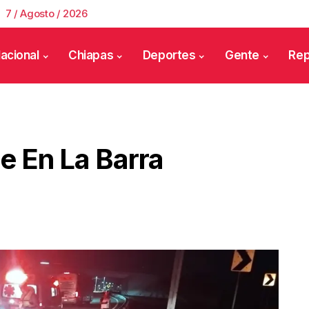
7 / Agosto / 2026
acional
Chiapas
Deportes
Gente
Rep
se En La Barra