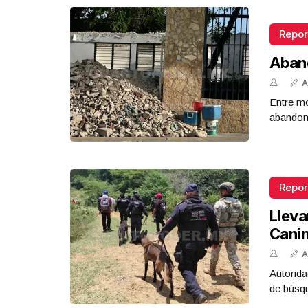
Repor
Aban
A
Entre mo
abandona
Repor
Lleva
Cani
A
Autorida
de búsq