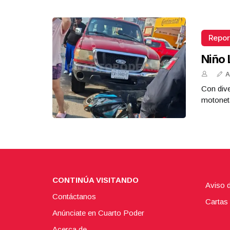
Repor
Niño 
A
Con dive
motoneta
CONTINÚA VISITANDO
Aviso 
Contáctanos
Cartas 
Anúnciate en Cuarto Poder
Acerca de