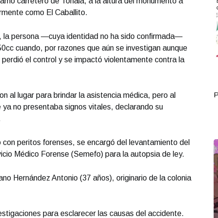
tramo carretero de Tonalá, a la altura del monumento a
mente como El Caballito.
, la persona —cuya identidad no ha sido confirmada—
250cc cuando, por razones que aún se investigan aunque
 perdió el control y se impactó violentamente contra la
Portada Septiembre 29
P
n al lugar para brindar la asistencia médica, pero al
e ya no presentaba signos vitales, declarando su
.
o con peritos forenses, se encargó del levantamiento del
rvicio Médico Forense (Semefo) para la autopsia de ley.
ano Hernández Antonio (37 años), originario de la colonia
estigaciones para esclarecer las causas del accidente.