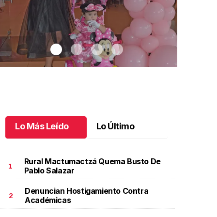
Lo Más Leído
Lo Último
Rural Mactumactzá Quema Busto De
1
Pablo Salazar
Denuncian Hostigamiento Contra
n día especial para Aniela María
.
Un día especial para
José Antoni
2
Académicas
niela María
año
ctubre 02 l
Octubre 01 