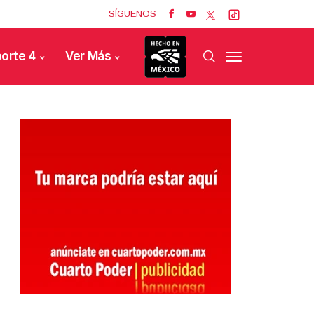
SÍGUENOS
orte 4
Ver Más