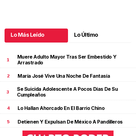
Una emotiva jubilación en educación especial
.
Una emotiva
jubilación en educación especial
Octubre 04 l
Lo Más Leído
Lo Último
Muere Adulto Mayor Tras Ser Embestido Y
1
Arrastrado
María José Vive Una Noche De Fantasía
2
Se Suicida Adolescente A Pocos Días De Su
3
Cumpleaños
Lo Hallan Ahorcado En El Barrio Chino
4
Detienen Y Expulsan De México A Pandilleros
5