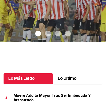
Chivas gana en el Clásico de Leyendas
.
Chivas gana en el
Clásico de Leyendas
Julio 05 l
Lo Más Leído
Lo Último
Muere Adulto Mayor Tras Ser Embestido Y
1
Arrastrado