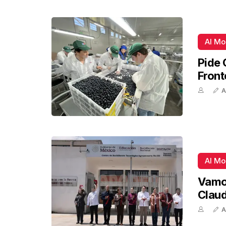
Al M
Pide 
Front
A
Al M
Vamos
Claud
A