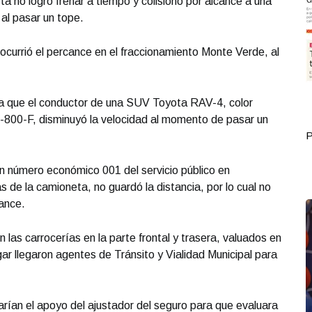
a no logró frenar a tiempo y colisionó por alcance a una
al pasar un tope.
ocurrió el percance en el fraccionamiento Monte Verde, al
o a que el conductor de una SUV Toyota RAV-4, color
F-800-F, disminuyó la velocidad al momento de pasar un
Portada Septiembre 30
P
n número económico 001 del servicio público en
s de la camioneta, no guardó la distancia, por lo cual no
ance.
as carrocerías en la parte frontal y trasera, valuados en
ugar llegaron agentes de Tránsito y Vialidad Municipal para
arían el apoyo del ajustador del seguro para que evaluara