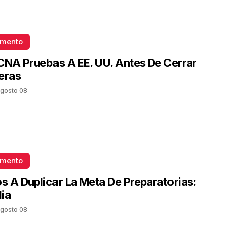
Plástico
Octubre 02 l 6 Visitas
omento
CNA Pruebas A EE. UU. Antes De Cerrar
eras
gosto 08
omento
 A Duplicar La Meta De Preparatorias:
ia
gosto 08