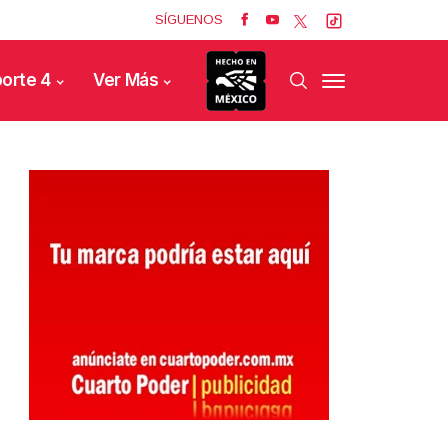
SÍGUENOS
orte 4
Ver Más