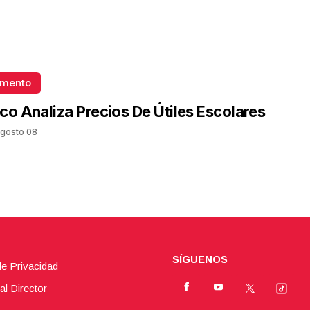
omento
co Analiza Precios De Útiles Escolares
gosto 08
SÍGUENOS
de Privacidad
al Director