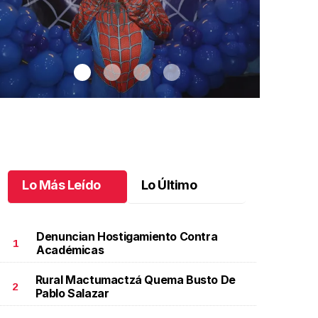
Lo Más Leído
Lo Último
Denuncian Hostigamiento Contra
1
Académicas
Rural Mactumactzá Quema Busto De
antiago cumplió 3 años
.
Santiago cumplió 3 años
Un día espec
2
Pablo Salazar
Aniela Mar
ctubre 03 l
Octubre 02 