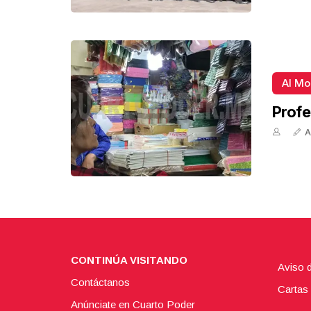
Al M
Profe
A
CONTINÚA VISITANDO
Aviso 
Contáctanos
Cartas 
Anúnciate en Cuarto Poder