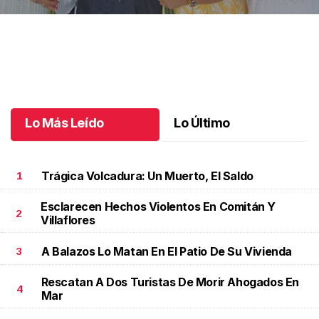
Una emotiva jubilación en educación especial
.
Una emotiva
jubilación en educación especial
Octubre 04 l
Lo Más Leído
Lo Último
Trágica Volcadura: Un Muerto, El Saldo
1
Esclarecen Hechos Violentos En Comitán Y
2
Villaflores
A Balazos Lo Matan En El Patio De Su Vivienda
3
Rescatan A Dos Turistas De Morir Ahogados En
4
Mar