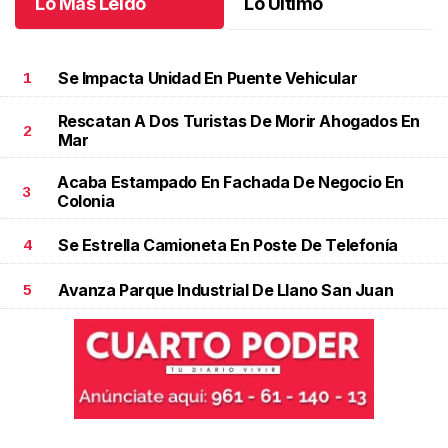
Lo Más Leído
Lo Último
Se Impacta Unidad En Puente Vehicular
1
Rescatan A Dos Turistas De Morir Ahogados En
2
Mar
Acaba Estampado En Fachada De Negocio En
3
Colonia
Se Estrella Camioneta En Poste De Telefonía
4
Avanza Parque Industrial De Llano San Juan
5