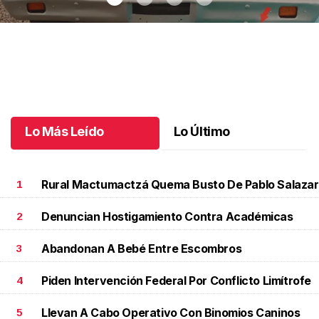
Autos clásicos invaden Tuxtla Gutiérrez
.
Autos clásicos invaden
Tuxtla Gutiérrez
Octubre 07 l
Lo Más Leído
Lo Último
Rural Mactumactzá Quema Busto De Pablo Salazar
1
Denuncian Hostigamiento Contra Académicas
2
Abandonan A Bebé Entre Escombros
3
Piden Intervención Federal Por Conflicto Limítrofe
4
Llevan A Cabo Operativo Con Binomios Caninos
5