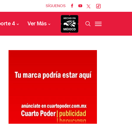
SÍGUENOS
orte 4
Ver Más