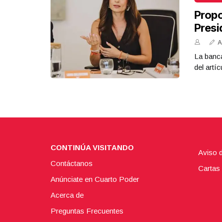
Propo
Presi
A
La banca
del artíc
CONTINÚA VISITANDO
Aviso 
Contáctanos
Cartas 
Anúnciate en Cuarto Poder
Acerca de
Preguntas Frecuentes