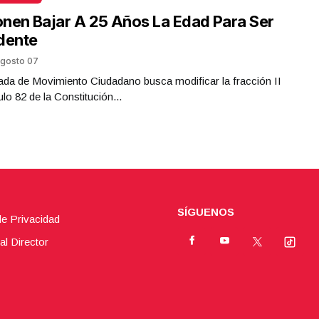
nen Bajar A 25 Años La Edad Para Ser
dente
gosto 07
da de Movimiento Ciudadano busca modificar la fracción II
ulo 82 de la Constitución...
SÍGUENOS
de Privacidad
al Director