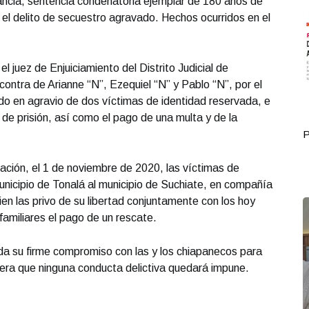
tancia, sentencia condenatoria ejemplar de 180 años de
 el delito de secuestro agravado. Hechos ocurridos en el
l juez de Enjuiciamiento del Distrito Judicial de
contra de Arianne “N”, Ezequiel “N” y Pablo “N”, por el
do en agravio de dos víctimas de identidad reservada, e
e prisión, así como el pago de una multa y de la
Portada Octubre 01
P
ación, el 1 de noviembre de 2020, las víctimas de
unicipio de Tonalá al municipio de Suchiate, en compañía
en las privo de su libertad conjuntamente con los hoy
familiares el pago de un rescate.
da su firme compromiso con las y los chiapanecos para
tera que ninguna conducta delictiva quedará impune.