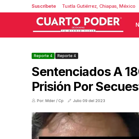
Suscríbete
Tuxtla Gutiérrez, Chiapas, México
N
Reporte 4
Reporte 4
Sentenciados A 1
Prisión Por Secue
Por: Mder / Cp
Julio 09 del 2023