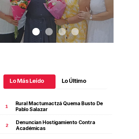
Lo Más Leído
Lo Último
Rural Mactumactzá Quema Busto De
1
Pablo Salazar
Denuncian Hostigamiento Contra
na emotiva jubilación en educación especial
.
Una
Santiago cu
2
Académicas
motiva jubilación en educación especial
Octubre 03 
ctubre 04 l