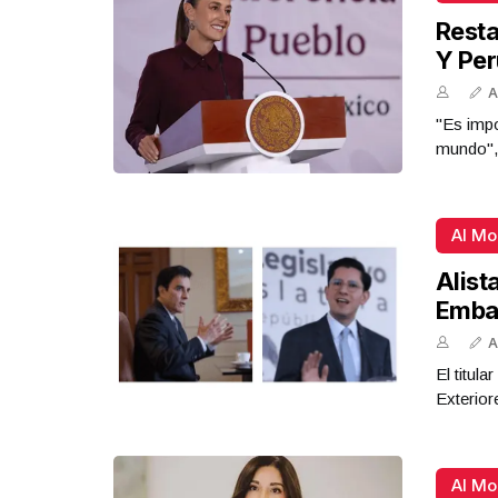
Resta
Y Per
A
"Es impo
mundo",
Al M
Alist
Emba
A
El titul
Exterior
Al M