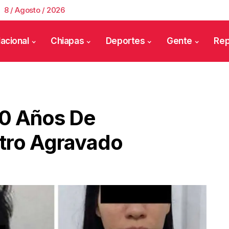
8 / Agosto / 2026
acional
Chiapas
Deportes
Gente
Rep
80 Años De
stro Agravado