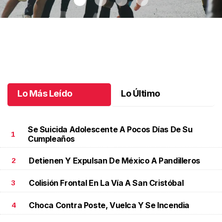
Jaguares FC derrota a Deportiva Venados
.
Jaguares FC derrota
a Deportiva Venados
Octubre 22 l
Lo Más Leído
Lo Último
Se Suicida Adolescente A Pocos Días De Su
1
Cumpleaños
Detienen Y Expulsan De México A Pandilleros
2
Colisión Frontal En La Vía A San Cristóbal
3
Choca Contra Poste, Vuelca Y Se Incendia
4