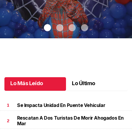
Santiago cumplió 3 años
.
Santiago cumplió 3 años
Octubre 03 l
Lo Más Leído
Lo Último
Se Impacta Unidad En Puente Vehicular
1
Rescatan A Dos Turistas De Morir Ahogados En
2
Mar