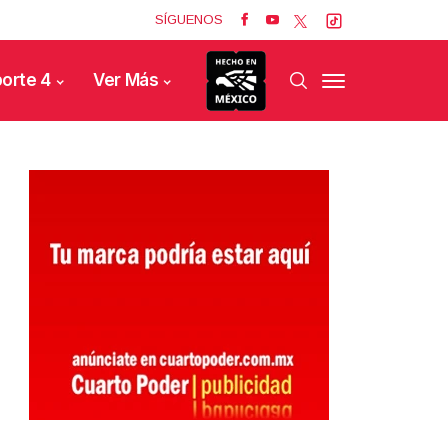
SÍGUENOS
orte 4
Ver Más