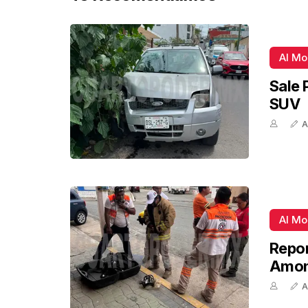
Al M
Sale 
SUV
A
Al M
Repor
Amon
A