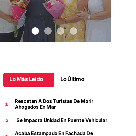
Lo Más Leído
Lo Último
Rescatan A Dos Turistas De Morir
1
Ahogados En Mar
Se Impacta Unidad En Puente Vehicular
2
na emotiva jubilación en educación especial
.
Una
Santiago cu
motiva jubilación en educación especial
Octubre 03 
Acaba Estampado En Fachada De
ctubre 04 l