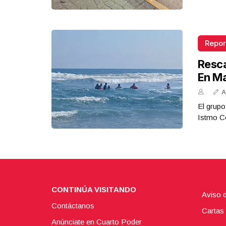
Repor
Resca
En M
A
El grupo
Istmo Co
CONTINÚA VISITANDO
Aviso 
Contáctanos
Cartas 
Anúnciate en Cuarto Poder