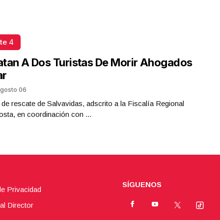
te 4
tan A Dos Turistas De Morir Ahogados
ar
gosto 06
 de rescate de Salvavidas, adscrito a la Fiscalía Regional
sta, en coordinación con ...
SÍGUENOS
de Privacidad
al Director