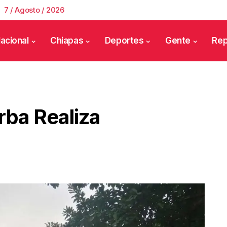
7 / Agosto / 2026
acional
Chiapas
Deportes
Gente
Rep
rba Realiza