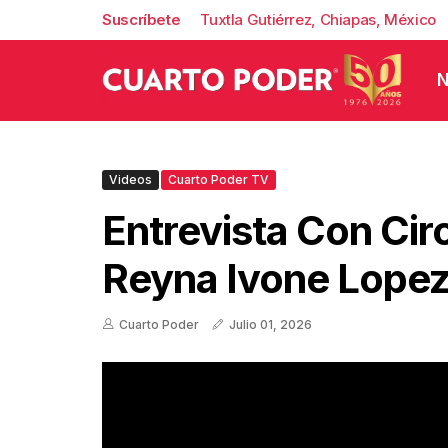
Suscríbete
Tuxtla Gutiérrez, Chiapas, México
N
Videos
Cuarto Poder TV
Entrevista Con Ciro
Reyna Ivone Lope
Cuarto Poder
Julio 01, 2026