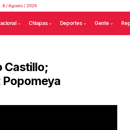
8 / Agosto / 2026
acional
Chiapas
Deportes
Gente
Rep
 Castillo;
z Popomeya