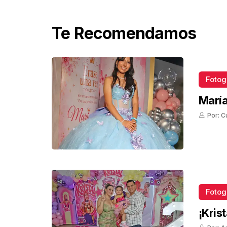
Te Recomendamos
Fotog
María
Por: C
Fotog
¡Kris