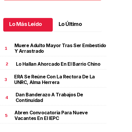
Lo Más Leído
Lo Último
Muere Adulto Mayor Tras Ser Embestido
1
Y Arrastrado
Lo Hallan Ahorcado En El Barrio Chino
2
ERA Se Reúne Con La Rectora De La
3
UNRC, Alma Herrera
Dan Banderazo A Trabajos De
4
Continuidad
Abren Convocatoria Para Nueve
5
Vacantes En El IEPC