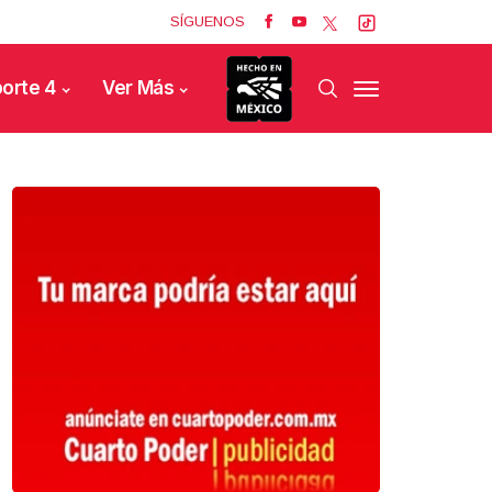
SÍGUENOS
orte 4
Ver Más