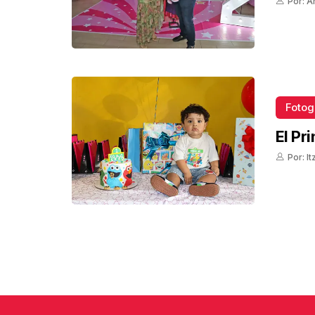
Por: A
Fotog
El Pr
Por: I