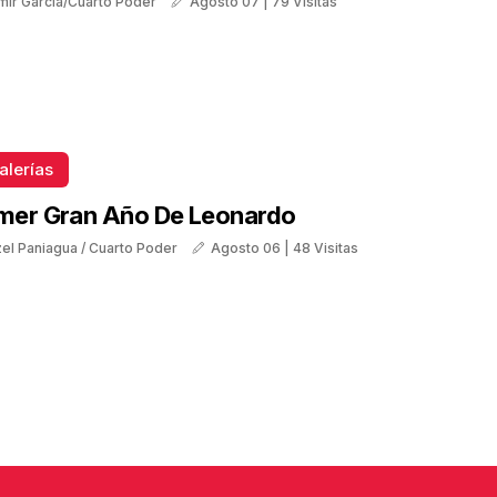
mir García/Cuarto Poder
Agosto 07 | 79 Visitas
alerías
imer Gran Año De Leonardo
tzel Paniagua / Cuarto Poder
Agosto 06 | 48 Visitas