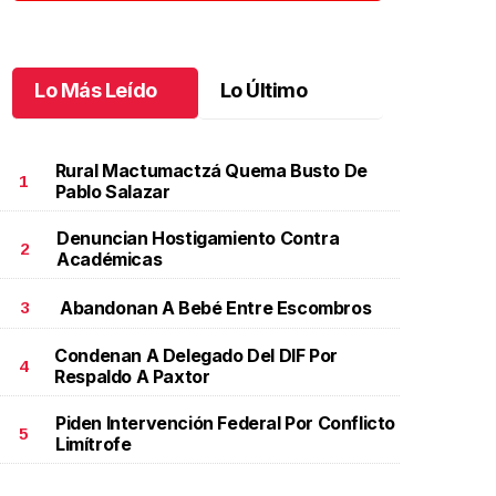
Lo Más Leído
Lo Último
Rural Mactumactzá Quema Busto De
1
Pablo Salazar
Denuncian Hostigamiento Contra
2
Académicas
Abandonan A Bebé Entre Escombros
3
Condenan A Delegado Del DIF Por
4
Respaldo A Paxtor
Piden Intervención Federal Por Conflicto
5
Limítrofe