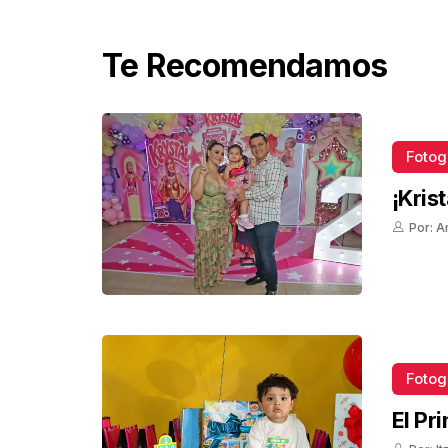
Te Recomendamos
Fotog
¡Kris
Por: A
Fotog
El Pr