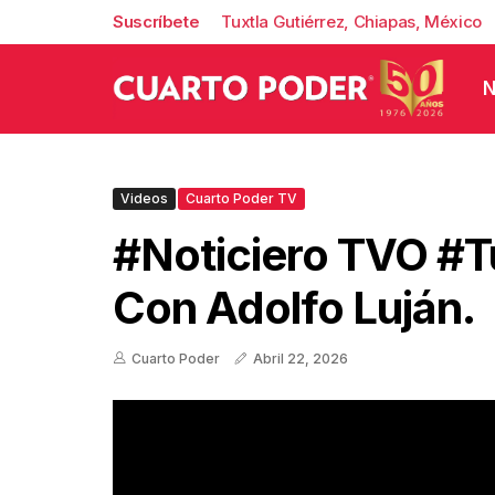
Suscríbete
Tuxtla Gutiérrez, Chiapas, México
N
Videos
Cuarto Poder TV
#Noticiero TVO #Tu
Con Adolfo Luján.
Cuarto Poder
Abril 22, 2026