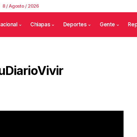
8 / Agosto / 2026
acional
Chiapas
Deportes
Gente
Rep
DiarioVivir