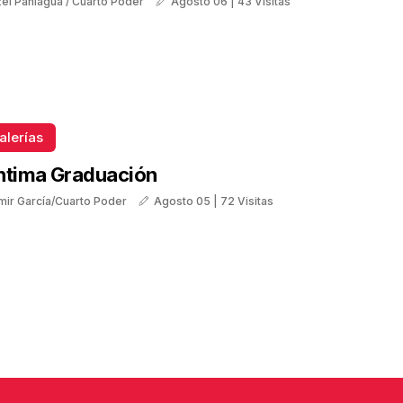
tzel Paniagua / Cuarto Poder
Agosto 06 | 43 Visitas
alerías
ntima Graduación
mir García/Cuarto Poder
Agosto 05 | 72 Visitas