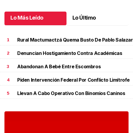
Lo Más Leído
Lo Último
Rural Mactumactzá Quema Busto De Pablo Salazar
1
Denuncian Hostigamiento Contra Académicas
2
Abandonan A Bebé Entre Escombros
3
Piden Intervención Federal Por Conflicto Limítrofe
4
Llevan A Cabo Operativo Con Binomios Caninos
5