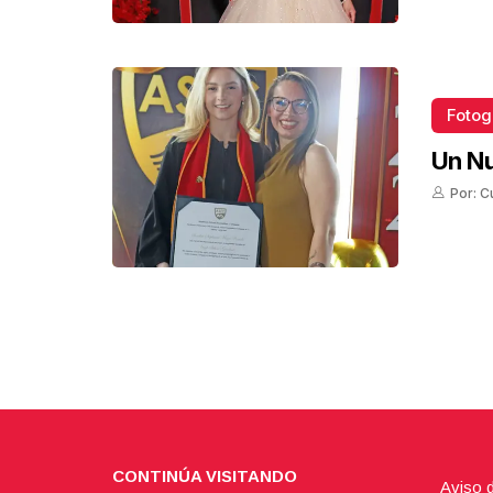
Fotog
Un N
Por: C
CONTINÚA VISITANDO
Aviso 