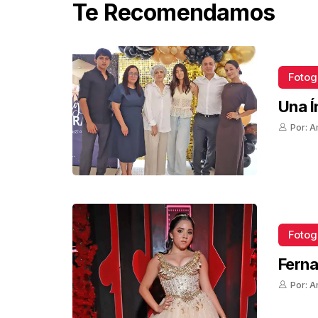
Te Recomendamos
Fotog
Una Í
Por: A
Fotog
Ferna
Por: A