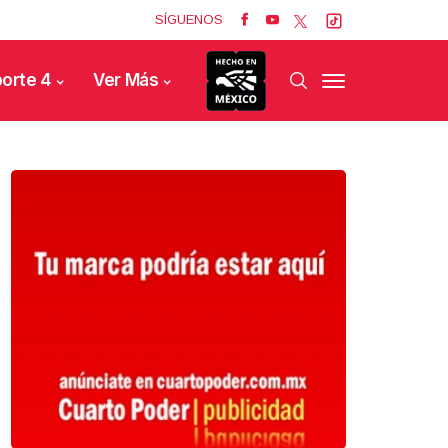
SÍGUENOS
orte 4
Ver Más