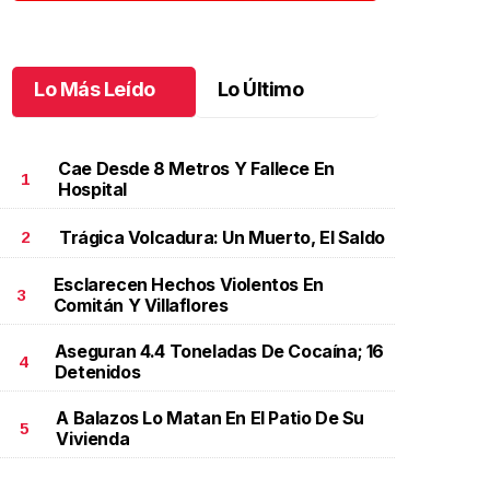
Lo Más Leído
Lo Último
Cae Desde 8 Metros Y Fallece En
1
Hospital
Trágica Volcadura: Un Muerto, El Saldo
2
Esclarecen Hechos Violentos En
3
Comitán Y Villaflores
Aseguran 4.4 Toneladas De Cocaína; 16
4
Detenidos
A Balazos Lo Matan En El Patio De Su
5
Vivienda